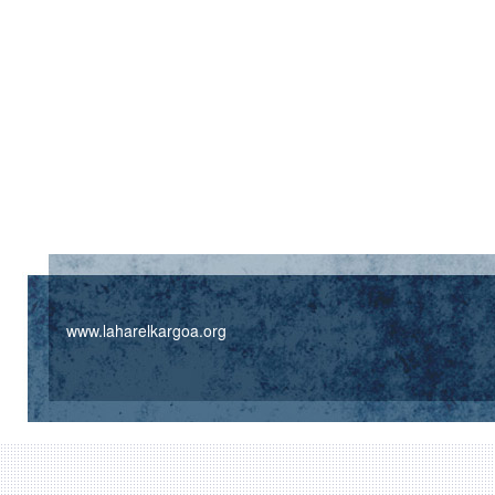
www.laharelkargoa.org