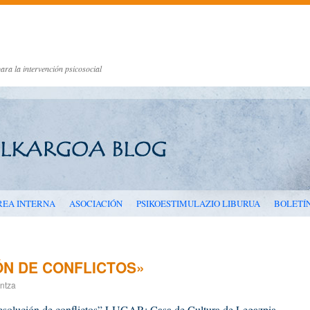
ara la intervención psicosocial
REA INTERNA
ASOCIACIÓN
PSIKOESTIMULAZIO LIBURUA
BOLETÍ
ÓN DE CONFLICTOS»
ntza
Resolución de conflictos” LUGAR: Casa de Cultura de Legazpia