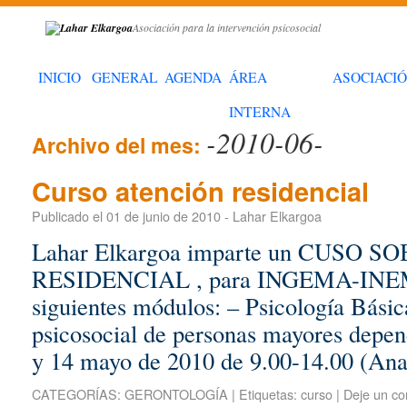
Asociación para la intervención psicosocial
INICIO
GENERAL
AGENDA
ÁREA
ASOCIACI
INTERNA
-2010-06-
Archivo del mes:
Curso atención residencial
Publicado el
01 de junio de 2010
-
Lahar Elkargoa
Lahar Elkargoa imparte un CUSO 
RESIDENCIAL , para INGEMA-INEM. 
siguientes módulos: – Psicología Básic
psicosocial de personas mayores depend
y 14 mayo de 2010 de 9.00-14.00 (A
CATEGORÍAS:
GERONTOLOGÍA
|
Etiquetas:
curso
|
Deje un co