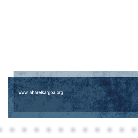
www.laharelkargoa.org