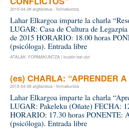
CONFLICTOS”
2015-04-28
argitaratua
-
formakuntza
Lahar Elkargoa imparte la charla “Reso
LUGAR: Casa de Cultura de Legazpia
de 2015 HORARIO: 18.00 horas PON
(psicóloga). Entrada libre
ATALAK:
FORMAKUNTZA
|
Iruzkin bat utzi
(es) CHARLA: “APRENDER A
2015-04-28
argitaratua
-
formakuntza
Lahar Elkargoa imparte la charla “Apre
LUGAR: Pakeleku (Oñate) FECHA: 12
HORARIO: 17.30 horas PONENTE: An
(psicóloga). Entrada libre