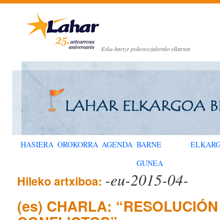
Esku-hartze psikosozialerako elkartea
HASIERA
OROKORRA
AGENDA
BARNE
ELKAR
GUNEA
-eu-2015-04-
Hileko artxiboa:
(es) CHARLA: “RESOLUCIÓN