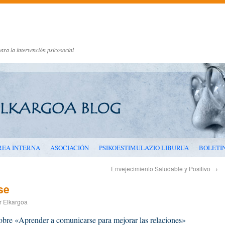
ara la intervención psicosocial
REA INTERNA
ASOCIACIÓN
PSIKOESTIMULAZIO LIBURUA
BOLETÍ
Envejecimiento Saludable y Positivo
→
se
r Elkargoa
obre «Aprender a comunicarse para mejorar las relaciones»