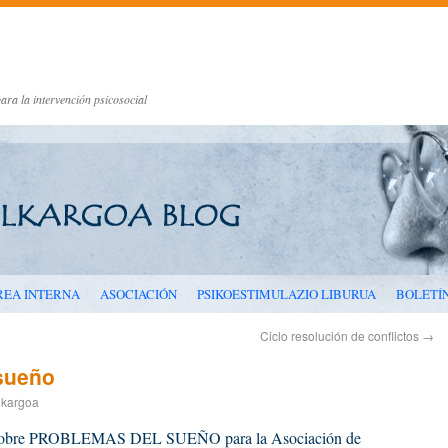
ara la intervención psicosocial
REA INTERNA
ASOCIACIÓN
PSIKOESTIMULAZIO LIBURUA
BOLETÍ
Ciclo resolución de conflictos
→
sueño
lkargoa
la sobre PROBLEMAS DEL SUEÑO para la Asociación de