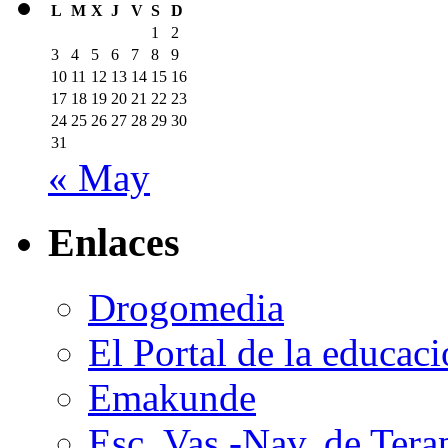
L
M
X
J
V
S
D
1
2
3
4
5
6
7
8
9
10
11
12
13
14
15
16
17
18
19
20
21
22
23
24
25
26
27
28
29
30
31
« May
Enlaces
Drogomedia
El Portal de la educaci
Emakunde
Esc. Vas.-Nav. de Tera