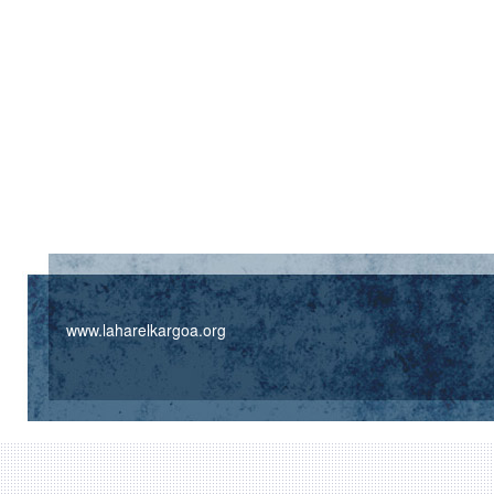
www.laharelkargoa.org