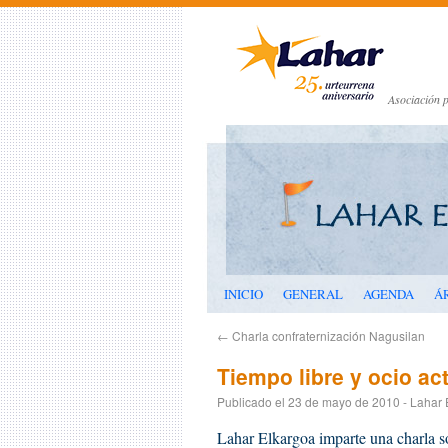
Asociación p
INICIO
GENERAL
AGENDA
Á
←
Charla confraternización Nagusilan
Tiempo libre y ocio ac
Publicado el
23 de mayo de 2010
-
Lahar 
Lahar Elkargoa imparte una ch