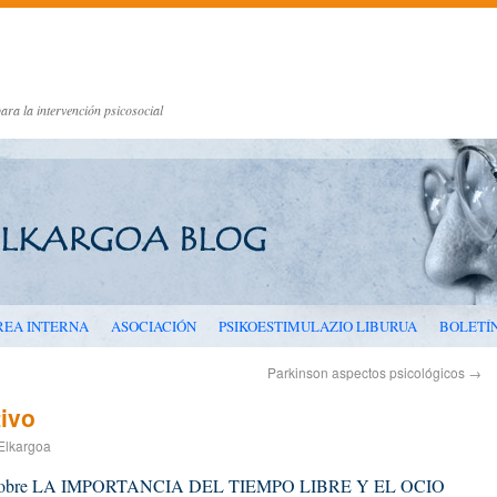
ara la intervención psicosocial
REA INTERNA
ASOCIACIÓN
PSIKOESTIMULAZIO LIBURUA
BOLETÍ
Parkinson aspectos psicológicos
→
tivo
Elkargoa
arla sobre LA IMPORTANCIA DEL TIEMPO LIBRE Y EL OCIO