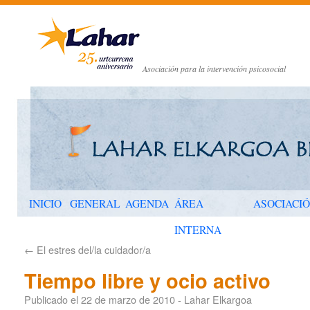
Asociación para la intervención psicosocial
INICIO
GENERAL
AGENDA
ÁREA
ASOCIACI
INTERNA
←
El estres del/la cuidador/a
Tiempo libre y ocio activo
Publicado el
22 de marzo de 2010
-
Lahar Elkargoa