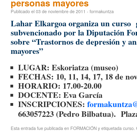
personas mayores
Publicado el
03 de noviembre de 2011
-
formakuntza
Lahar Elkargoa
organiza un curso 
subvencionado por la Diputació
sobre “Trastornos de depresión y an
mayores”
LUGAR: Eskoriatza (museo)
FECHAS: 10, 11, 14, 17, 18 de no
HORARIO:
17.00-20.00
DOCENTE:
Eva García
INSCRIPCIONES:
formakuntza@
663057223 (Pedro Bilbatua). Plaza
Esta entrada fue publicada en
FORMACIÓN
y etiquetada
curso
.