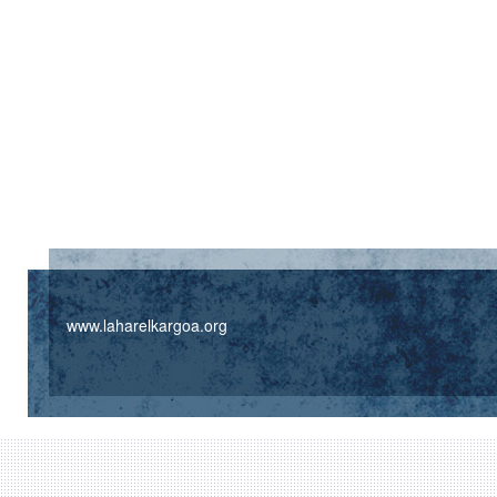
www.laharelkargoa.org