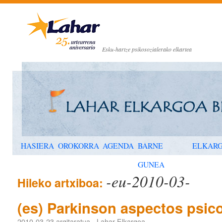
Esku-hartze psikosozialerako elkartea
HASIERA
OROKORRA
AGENDA
BARNE
ELKAR
GUNEA
-eu-2010-03-
Hileko artxiboa:
(es) Parkinson aspectos psic
2010-03-23
argitaratua
-
Lahar Elkargoa