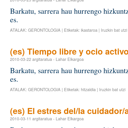
Barkatu, sarrera hau hurrengo hizkuntz
es.
ATALAK:
GERONTOLOGIA
|
Etiketak:
ikastaroa
|
Iruzkin bat utzi
(es) Tiempo libre y ocio activ
2010-03-22
argitaratua
-
Lahar Elkargoa
Barkatu, sarrera hau hurrengo hizkuntz
es.
ATALAK:
GERONTOLOGIA
|
Etiketak:
hitzaldia
|
Iruzkin bat utzi
(es) El estres del/la cuidador/
2010-03-11
argitaratua
-
Lahar Elkargoa