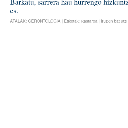
Barkatu, sarrera hau hurrengo hizkuntz
es.
ATALAK:
GERONTOLOGIA
|
Etiketak:
ikastaroa
|
Iruzkin bat utzi