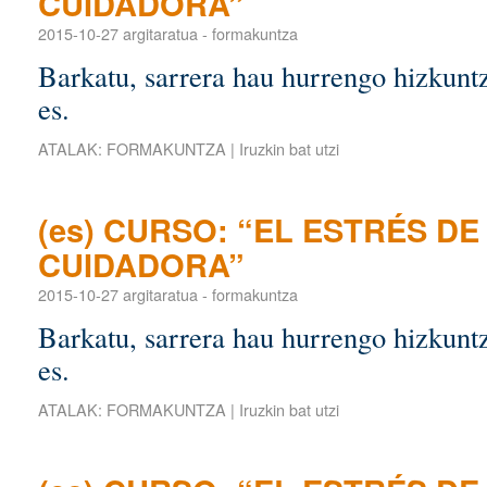
CUIDADORA”
2015-10-27
argitaratua
-
formakuntza
Barkatu, sarrera hau hurrengo hizkuntz
es.
ATALAK:
FORMAKUNTZA
|
Iruzkin bat utzi
(es) CURSO: “EL ESTRÉS D
CUIDADORA”
2015-10-27
argitaratua
-
formakuntza
Barkatu, sarrera hau hurrengo hizkuntz
es.
ATALAK:
FORMAKUNTZA
|
Iruzkin bat utzi