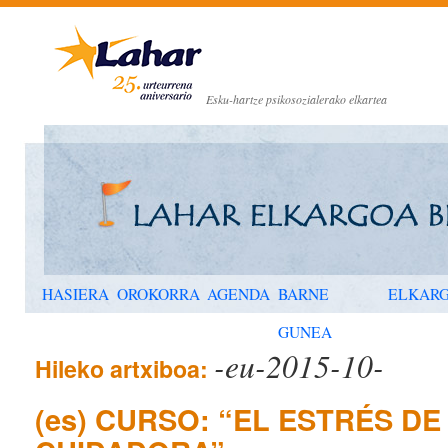
Esku-hartze psikosozialerako elkartea
HASIERA
OROKORRA
AGENDA
BARNE
ELKAR
GUNEA
-eu-2015-10-
Hileko artxiboa:
(es) CURSO: “EL ESTRÉS D