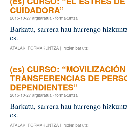
(es) CURSO: “EL ESTRÉS D
CUIDADORA”
2015-10-27
argitaratua
-
formakuntza
Barkatu, sarrera hau hurrengo hizkuntz
es.
ATALAK:
FORMAKUNTZA
|
Iruzkin bat utzi
(es) CURSO: “MOVILIZACIÓN
TRANSFERENCIAS DE PERS
DEPENDIENTES”
2015-10-27
argitaratua
-
formakuntza
Barkatu, sarrera hau hurrengo hizkuntz
es.
ATALAK:
FORMAKUNTZA
|
Iruzkin bat utzi