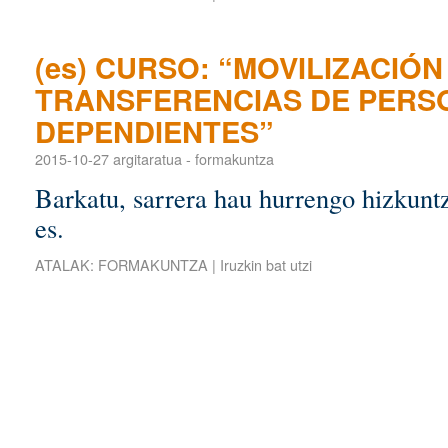
(es) CURSO: “MOVILIZACIÓN
TRANSFERENCIAS DE PERS
DEPENDIENTES”
2015-10-27
argitaratua
-
formakuntza
Barkatu, sarrera hau hurrengo hizkuntz
es.
ATALAK:
FORMAKUNTZA
|
Iruzkin bat utzi