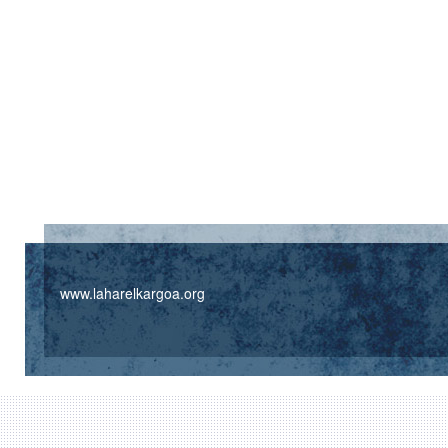
www.laharelkargoa.org