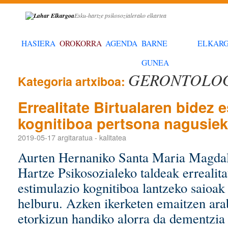
Esku-hartze psikosozialerako elkartea
HASIERA
OROKORRA
AGENDA
BARNE
ELKAR
GUNEA
GERONTOLO
Kategoria artxiboa:
Errealitate Birtualaren bidez 
kognitiboa pertsona nagusiek
2019-05-17
argitaratua
-
kalitatea
Aurten Hernaniko Santa Maria Magdal
Hartze Psikosozialeko taldeak errealita
estimulazio kognitiboa lantzeko saioak
helburu. Azken ikerketen emaitzen arabe
etorkizun handiko alorra da dementzia