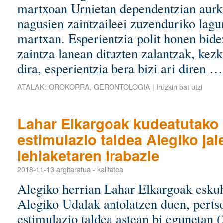
martxoan Urnietan dependentzian aurki
nagusien zaintzaileei zuzenduriko lagun
martxan. Esperientzia polit honen bide
zaintza lanean dituzten zalantzak, kez
dira, esperientzia bera bizi ari diren 
ATALAK:
OROKORRA
,
GERONTOLOGIA
|
Iruzkin bat utzi
Lahar Elkargoak kudeatutako 
estimulazio taldea Alegiko jai
lehiaketaren irabazle
2018-11-13
argitaratua
-
kalitatea
Alegiko herrian Lahar Elkargoak eskuh
Alegiko Udalak antolatzen duen, perts
estimulazio taldea astean bi egunetan (