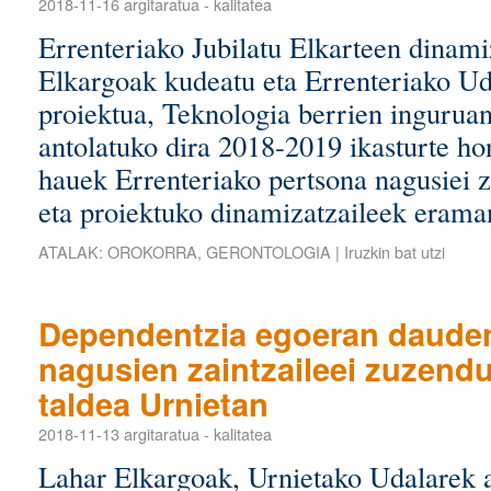
2018-11-16
argitaratua
-
kalitatea
Errenteriako Jubilatu Elkarteen dinami
Elkargoak kudeatu eta Errenteriako Ud
proiektua, Teknologia berrien inguruan
antolatuko dira 2018-2019 ikasturte ho
hauek Errenteriako pertsona nagusiei 
eta proiektuko dinamizatzaileek eraman
ATALAK:
OROKORRA
,
GERONTOLOGIA
|
Iruzkin bat utzi
Dependentzia egoeran daude
nagusien zaintzaileei zuzendu
taldea Urnietan
2018-11-13
argitaratua
-
kalitatea
Lahar Elkargoak, Urnietako Udalarek a