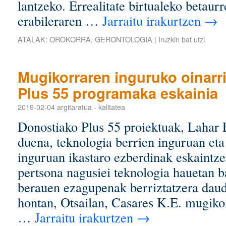
lantzeko. Errealitate birtualeko betau
erabileraren …
Jarraitu irakurtzen
→
ATALAK:
OROKORRA
,
GERONTOLOGIA
|
Iruzkin bat utzi
Mugikorraren inguruko oinarri
Plus 55 programaka eskainia
2019-02-04
argitaratua
-
kalitatea
Donostiako Plus 55 proiektuak, Lahar
duena, teknologia berrien inguruan eta
inguruan ikastaro ezberdinak eskaintze
pertsona nagusiei teknologia hauetan b
berauen ezagupenak berriztatzera daud
hontan, Otsailan, Casares K.E. mugikor
…
Jarraitu irakurtzen
→