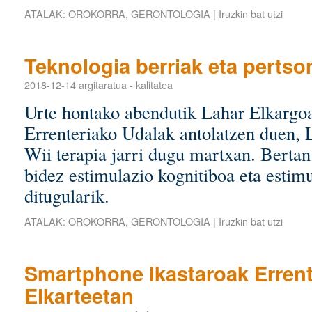
ATALAK:
OROKORRA
,
GERONTOLOGIA
|
Iruzkin bat utzi
Teknologia berriak eta pertso
2018-12-14
argitaratua
-
kalitatea
Urte hontako abendutik Lahar Elkargo
Errenteriako Udalak antolatzen duen, 
Wii terapia jarri dugu martxan. Bertan
bidez estimulazio kognitiboa eta estimu
ditugularik.
ATALAK:
OROKORRA
,
GERONTOLOGIA
|
Iruzkin bat utzi
Smartphone ikastaroak Errent
Elkarteetan