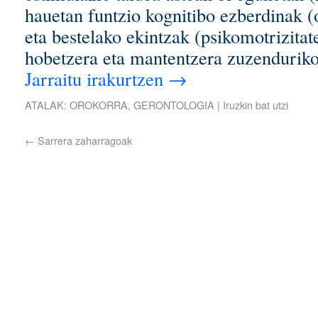
hauetan funtzio kognitibo ezberdinak 
eta bestelako ekintzak (psikomotrizitate
hobetzera eta mantentzera zuzendurik
Jarraitu irakurtzen
→
ATALAK:
OROKORRA
,
GERONTOLOGIA
|
Iruzkin bat utzi
←
Sarrera zaharragoak
www.laharelkargoa.org