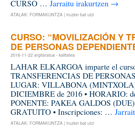
CURSO …
Jarraitu irakurtzen
→
ATALAK:
FORMAKUNTZA
|
Iruzkin bat utzi
CURSO: “MOVILIZACIÓN Y 
DE PERSONAS DEPENDIENT
2016-11-22
argitaratua
-
kalitatea
LAHAR ELKARGOA imparte el cur
TRANSFERENCIAS DE PERSONAS
LUGAR: VILLABONA (MINTXOLA) •
DICIEMBRE de 2016 • HORARIO: de 1
PONENTE: PAKEA GALDOS (DUE).
GRATUITO • Inscripciones: …
Jarrai
ATALAK:
FORMAKUNTZA
|
Iruzkin bat utzi