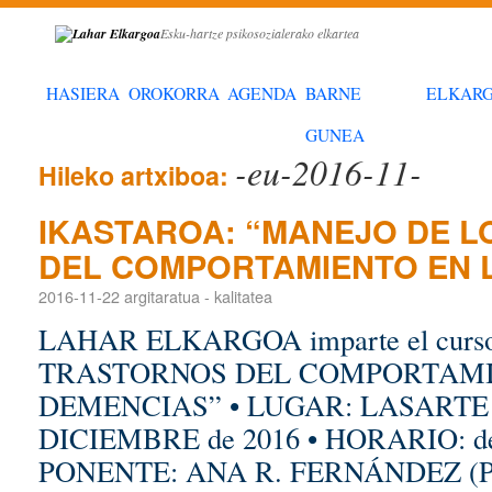
Esku-hartze psikosozialerako elkartea
HASIERA
OROKORRA
AGENDA
BARNE
ELKAR
GUNEA
-eu-2016-11-
Hileko artxiboa:
IKASTAROA: “MANEJO DE 
DEL COMPORTAMIENTO EN 
2016-11-22
argitaratua
-
kalitatea
LAHAR ELKARGOA imparte el cur
TRASTORNOS DEL COMPORTAMI
DEMENCIAS” • LUGAR: LASARTE • 
DICIEMBRE de 2016 • HORARIO: de 1
PONENTE: ANA R. FERNÁNDEZ (P