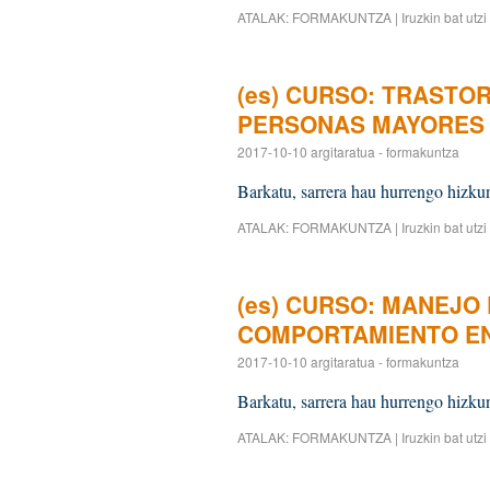
ATALAK:
FORMAKUNTZA
|
Iruzkin bat utzi
(es) CURSO: TRASTO
PERSONAS MAYORES
2017-10-10
argitaratua
-
formakuntza
Barkatu, sarrera hau hurrengo hizkun
ATALAK:
FORMAKUNTZA
|
Iruzkin bat utzi
(es) CURSO: MANEJO
COMPORTAMIENTO EN
2017-10-10
argitaratua
-
formakuntza
Barkatu, sarrera hau hurrengo hizkun
ATALAK:
FORMAKUNTZA
|
Iruzkin bat utzi