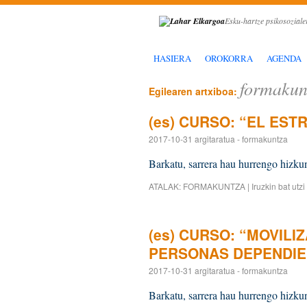
Esku-hartze psikosoziale
HASIERA
OROKORRA
AGENDA
formakun
Egilearen artxiboa:
(es) CURSO: “EL EST
2017-10-31
argitaratua
-
formakuntza
Barkatu, sarrera hau hurrengo hizkun
ATALAK:
FORMAKUNTZA
|
Iruzkin bat utzi
(es) CURSO: “MOVIL
PERSONAS DEPENDIE
2017-10-31
argitaratua
-
formakuntza
Barkatu, sarrera hau hurrengo hizkun