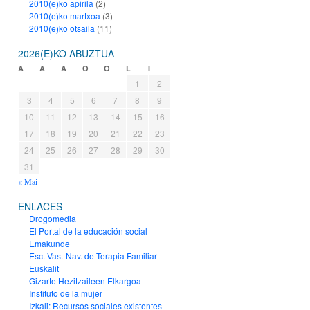
2010(e)ko apirila
(2)
2010(e)ko martxoa
(3)
2010(e)ko otsaila
(11)
2026(E)KO ABUZTUA
A
A
A
O
O
L
I
1
2
3
4
5
6
7
8
9
10
11
12
13
14
15
16
17
18
19
20
21
22
23
24
25
26
27
28
29
30
31
« Mai
ENLACES
Drogomedia
El Portal de la educación social
Emakunde
Esc. Vas.-Nav. de Terapia Familiar
Euskalit
Gizarte Hezitzaileen Elkargoa
Instituto de la mujer
Izkali: Recursos sociales existentes