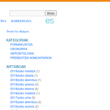
es
TINA
HARREMANA
Tweets by elkargoa
KATEGORIAK
FORMAKUNTZA
OROKORRA
GERONTOLOGIA
PREBENTZIO KOMUNITARIOA
ARTXIBOAK
2019(e)ko maiatza
(1)
2019(e)ko otsaila
(1)
2018(e)ko abendua
(1)
2018(e)ko azaroa
(3)
2018(e)ko ekaina
(4)
2018(e)ko maiatza
(1)
2017(e)ko urria
(5)
2016(e)ko abendua
(2)
2016(e)ko azaroa
(2)