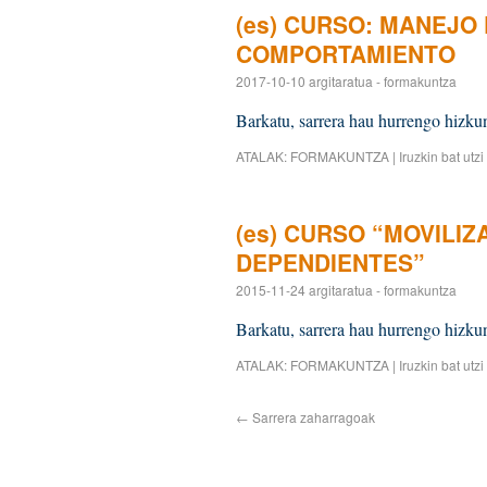
(es) CURSO: MANEJO
COMPORTAMIENTO
2017-10-10
argitaratua
-
formakuntza
Barkatu, sarrera hau hurrengo hizkun
ATALAK:
FORMAKUNTZA
|
Iruzkin bat utzi
(es) CURSO “MOVILI
DEPENDIENTES”
2015-11-24
argitaratua
-
formakuntza
Barkatu, sarrera hau hurrengo hizkun
ATALAK:
FORMAKUNTZA
|
Iruzkin bat utzi
←
Sarrera zaharragoak