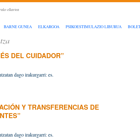
rako elkartea
BARNE GUNEA
ELKARGOA
PSIKOESTIMULAZIO LIBURUA
BOLE
tza
RÉS DEL CUIDADOR”
tzatan dago irakurgarri: es.
IZACIÓN Y TRANSFERENCIAS DE
NTES”
tzatan dago irakurgarri: es.