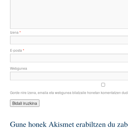
Izena
*
E-posta
*
Webgunea
Gorde nire izena, emaila eta webgunea bilatzaile honetan komentatzen du
Gune honek Akismet erabiltzen du zab