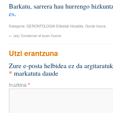
Barkatu, sarrera hau hurrengo hizkuntz
es
.
Kategoria:
GERONTOLOGIA
Etiketak
hitzaldia
. Gorde
lotura
.
←
(es) Conservar el buen humor
Utzi erantzuna
Zure e-posta helbidea ez da argitaratuk
*
markatuta daude
Iruzkina
*