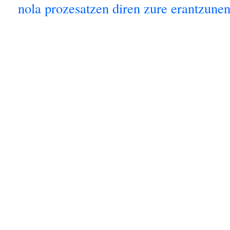
nola prozesatzen diren zure erantzunen