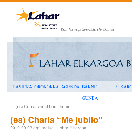
Esku-hartze psikosozialerako elkartea
HASIERA
OROKORRA
AGENDA
BARNE
ELKAR
GUNEA
←
(es) Conservar el buen humor
(es) Charla “Me jubilo”
2010-09-03
argitaratua
-
Lahar Elkargoa