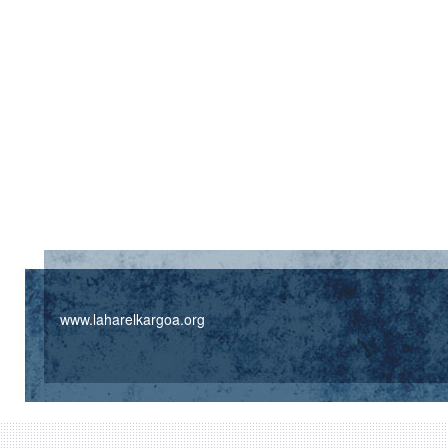
www.laharelkargoa.org