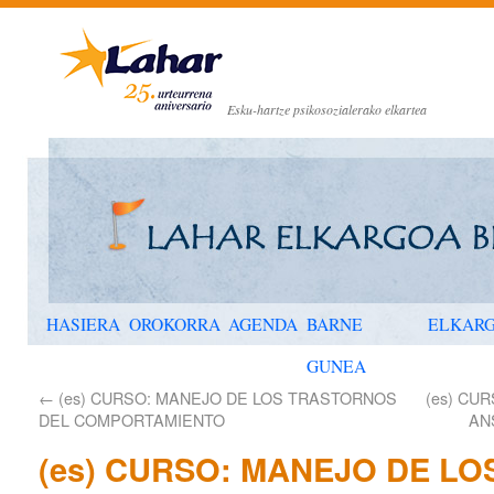
Esku-hartze psikosozialerako elkartea
HASIERA
OROKORRA
AGENDA
BARNE
ELKAR
GUNEA
←
(es) CURSO: MANEJO DE LOS TRASTORNOS
(es) CU
DEL COMPORTAMIENTO
AN
(es) CURSO: MANEJO DE L