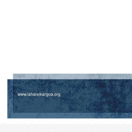
www.laharelkargoa.org