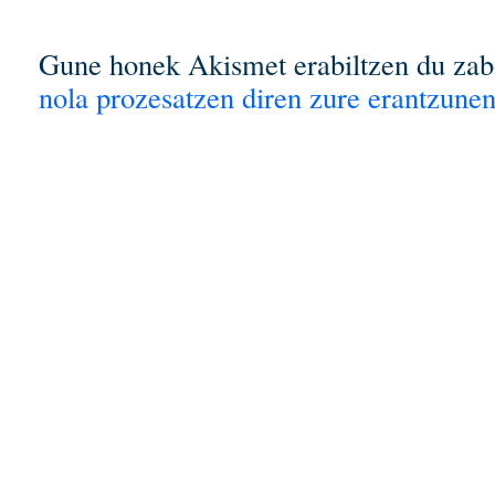
Gune honek Akismet erabiltzen du zab
nola prozesatzen diren zure erantzunen