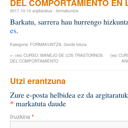
DEL COMPORTAMIENTO EN 
2017-10-10
argitaratua
-
formakuntza
Barkatu, sarrera hau hurrengo hizkuntz
es
.
Kategoria:
FORMAKUNTZA
. Gorde
lotura
.
←
(es) CURSO: MANEJO DE LOS TRASTORNOS
(es) CU
DEL COMPORTAMIENTO
AN
Utzi erantzuna
Zure e-posta helbidea ez da argitaratuk
*
markatuta daude
Iruzkina
*