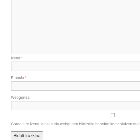
Izena
*
E-posta
*
Webgunea
Gorde nire izena, emaila eta webgunea bilatzaile honetan komentatzen du