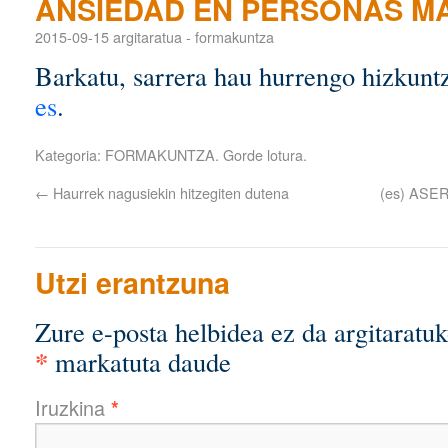
ANSIEDAD EN PERSONAS M
2015-09-15
argitaratua
-
formakuntza
Barkatu, sarrera hau hurrengo hizkuntz
es
.
Kategoria:
FORMAKUNTZA
. Gorde
lotura
.
←
Haurrek nagusiekin hitzegiten dutena
(es) ASE
Utzi erantzuna
Zure e-posta helbidea ez da argitaratuk
*
markatuta daude
Iruzkina
*