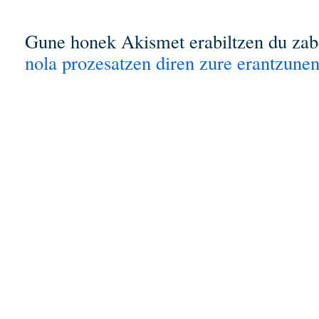
Gune honek Akismet erabiltzen du zab
nola prozesatzen diren zure erantzunen