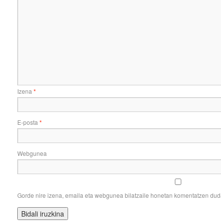
Izena
*
E-posta
*
Webgunea
Gorde nire izena, emaila eta webgunea bilatzaile honetan komentatzen du