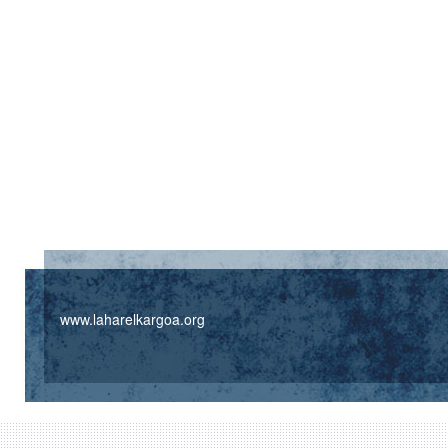
www.laharelkargoa.org