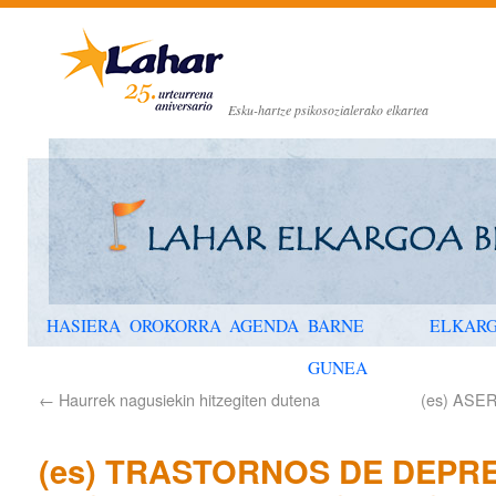
Esku-hartze psikosozialerako elkartea
HASIERA
OROKORRA
AGENDA
BARNE
ELKAR
GUNEA
←
Haurrek nagusiekin hitzegiten dutena
(es) ASE
(es) TRASTORNOS DE DEPRE